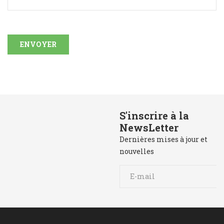
ENVOYER
Besoin de Support?
S'inscrire à la
05 61 61 65 35 /
NewsLetter
05 53 49 22 97
Dernières mises à jour et
nouvelles